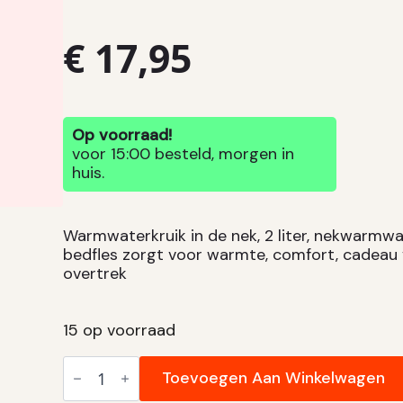
€
17,95
Op voorraad!
voor 15:00 besteld, morgen in
huis.
Warmwaterkruik in de nek, 2 liter, nekwarmwat
bedfles zorgt voor warmte, comfort, cadeau
overtrek
15 op voorraad
Warmwaterkruik in de nek aantal
Toevoegen Aan Winkelwagen