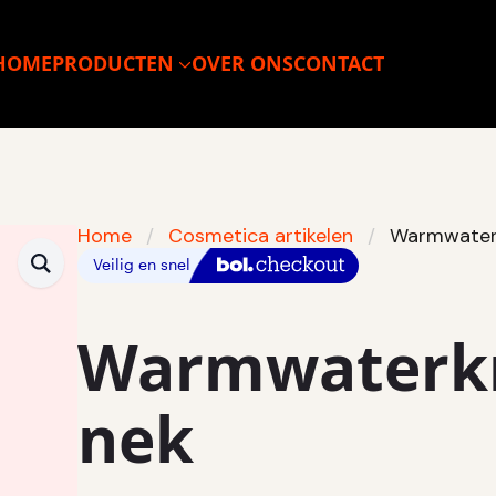
HOME
PRODUCTEN
OVER ONS
CONTACT
Home
Cosmetica artikelen
Warmwaterk
Warmwaterkr
nek