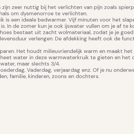
jn zeer nuttig bij het verlichten van pijn zoals spierpi
 hals om dysmenorroe te verlichten.
k is een ideale bedwarmer. Vijf minuten voor het sla
. In de zomer kun je ook ijswater vullen om je af te k
s bestaat uit zacht wolmateriaal, zodat je je goed v
evensduur verlengen. De afdekking heeft ook de funct
besparen. Het houdt milieuvriendelijk warm en maakt h
heet water in deze warmwaterkruik te gieten en het d
 water, maar slechts 3/4.
ederdag, Vaderdag, verjaardag enz. Of je nu onderweg,
en, familie, kinderen, zoons en dochters.