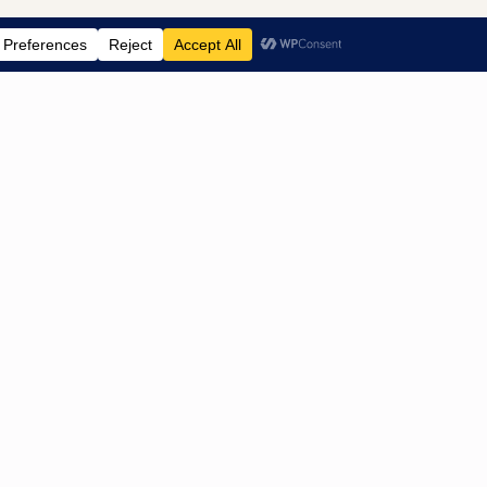
ntenservice
Contact
ntact
HH Shops
gemene
Koperhoek 10 B
orwaarden
3162LA Rhoon
vacyverklaring AVG
KVK: 95788468
kieverklaring
Email: info@hh-