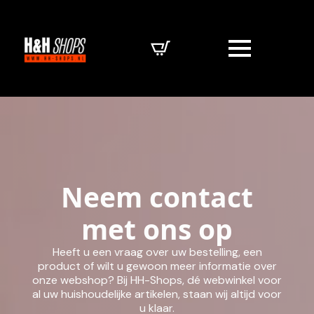
Neem contact
met ons op
Heeft u een vraag over uw bestelling, een
product of wilt u gewoon meer informatie over
onze webshop? Bij HH-Shops, dé webwinkel voor
al uw huishoudelijke artikelen, staan wij altijd voor
u klaar.