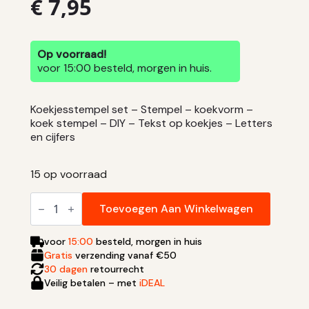
€
7,95
Op voorraad!
voor 15:00 besteld, morgen in huis.
Koekjesstempel set – Stempel – koekvorm –
koek stempel – DIY – Tekst op koekjes – Letters
en cijfers
15 op voorraad
Koekjesstempel set aantal
Toevoegen Aan Winkelwagen
voor
15:00
besteld, morgen in huis
Gratis
verzending vanaf €50
30 dagen
retourrecht
Veilig betalen – met
iDEAL