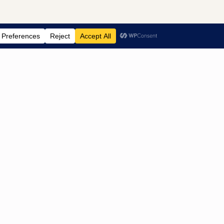
ntenservice
Contact
ntact
HH Shops
gemene
Koperhoek 10 B
orwaarden
3162LA Rhoon
vacyverklaring AVG
KVK: 95788468