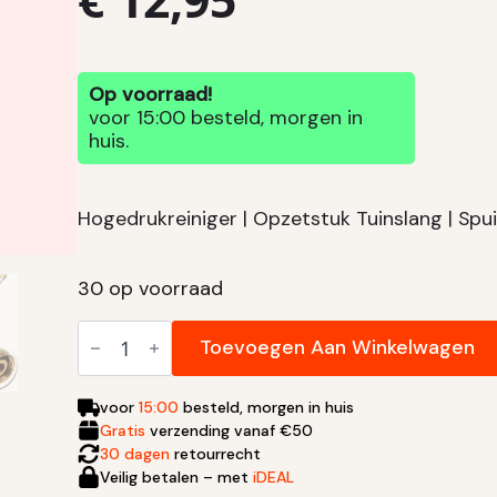
Op voorraad!
voor 15:00 besteld, morgen in
huis.
Hogedrukreiniger | Opzetstuk Tuinslang | Sp
30 op voorraad
Hogedrukreiniger aantal
Toevoegen Aan Winkelwagen
voor
15:00
besteld, morgen in huis
Gratis
verzending vanaf €50
30 dagen
retourrecht
Veilig betalen – met
iDEAL