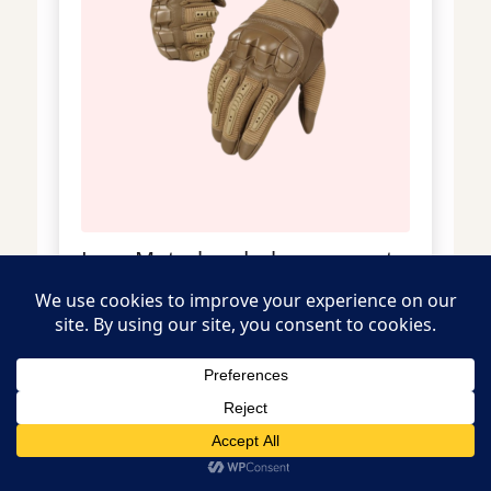
Luxe Motorhandschoenen met
Knokkelbescherming
€
16,00
Lees Verder